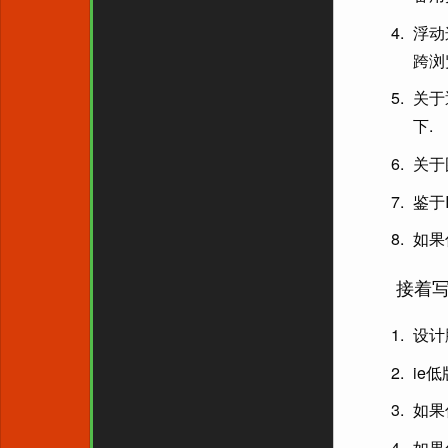
浮动
跨浏
关于
下.
关于
鉴于
如果
接着写
设计
ie
如果
如果