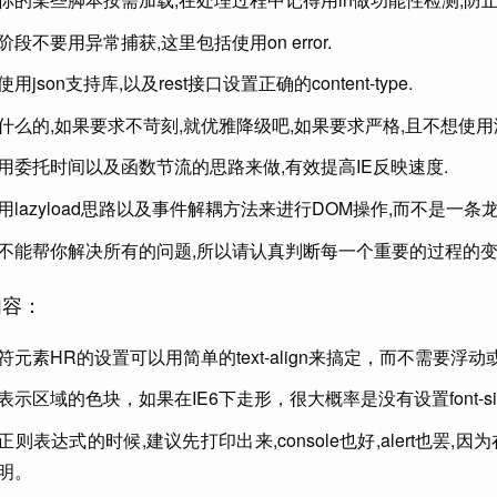
阶段不要用异常捕获,这里包括使用on error.
用json支持库,以及rest接口设置正确的content-type.
什么的,如果要求不苛刻,就优雅降级吧,如果要求严格,且不想使用
用委托时间以及函数节流的思路来做,有效提高IE反映速度.
用lazyload思路以及事件解耦方法来进行DOM操作,而不是一条
不能帮你解决所有的问题,所以请认真判断每一个重要的过程的变量
内容：
符元素HR的设置可以用简单的text-align来搞定，而不需要浮动
表示区域的色块，如果在IE6下走形，很大概率是没有设置font-size
正则表达式的时候,建议先打印出来,console也好,alert也罢
明。