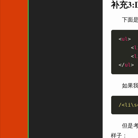
补充3
下面是
<
ul
    <
l
    <
l
</
ul
如果我
/<li\s
但是考
样子：