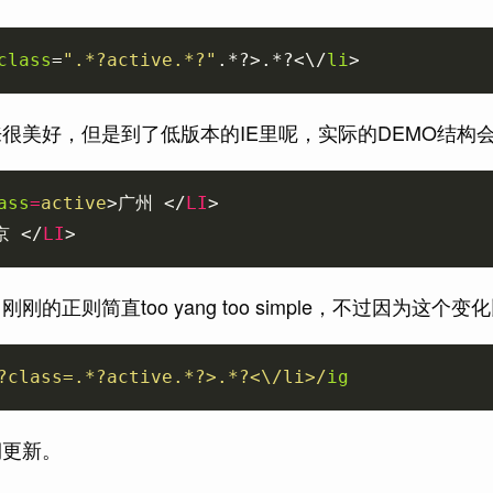
class
=
".*?active.*?"
.*?>.*?<\/
li
>
很美好，但是到了低版本的IE里呢，实际的DEMO结构
ass
=
active
>广州 </
LI
京 </
LI
刚刚的正则简直too yang too simple，不过因为
?class=.*?active.*?>.*?<\/li>/
ig
期更新。