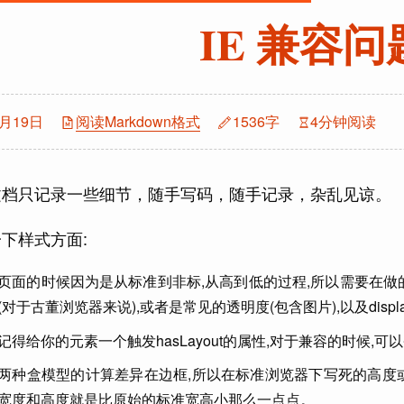
IE 兼容
1月19日
阅读Markdown格式
1536字
4分钟阅读
文档只记录一些细节，随手写码，随手记录，杂乱见谅。
下样式方面:
页面的时候因为是从标准到非标,从高到低的过程,所以需要在做
(对于古董浏览器来说),或者是常见的透明度(包含图片),以及disp
记得给你的元素一个触发hasLayout的属性,对于兼容的时候,可
两种盒模型的计算差异在边框,所以在标准浏览器下写死的高度或
宽度和高度就是比原始的标准宽高小那么一点点。