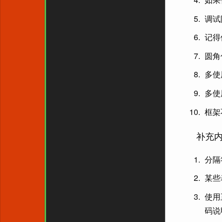
调试
记得使
圆角
多使
多使
框架
补充
分隔
某些
使用
码说