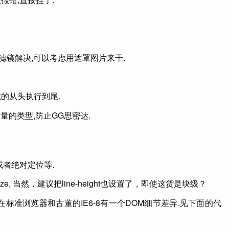
滤镜解决,可以考虑用遮罩图片来干.
龙的从头执行到尾.
的类型,防止GG思密达.
或者绝对定位等.
, 当然，建议把line-height也设置了，即使这货是块级？
,因为在标准浏览器和古董的IE6-8有一个DOM细节差异.见下面的代