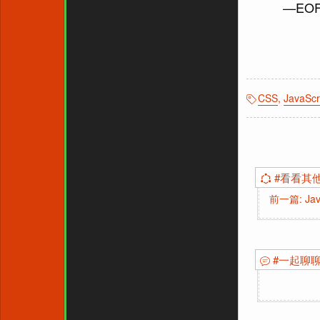
—EO
CSS
,
JavaScr
#看看其
前一篇: Java
#一起聊