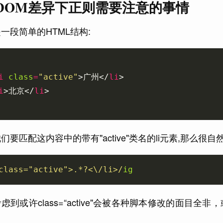
:DOM差异下正则需要注意的事情
一段简单的HTML结构:
i
class
=
"active"
>广州</
li
i
>北京</
li
们要匹配这内容中的带有"active"类名的li元素,那么很
class="active">.*?<\/li>/
ig
虑到或许class=“active"会被各种脚本修改的面