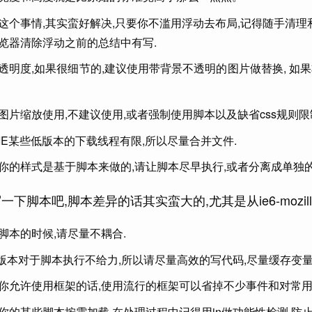
这个事情,其实蛮好解决,只要你不滥用浮动去布局,记得随手清理
览器清除浮动之前的总结中有写.
透明度,如果很细节的,建议使用带背景不透明的图片做替换, 如果非很
图片缩放使用,不建议使用,或者强制使用脚本以及缺省css规则
IE某些低版本的下载线程有限,所以尽量合并文件.
你的样式是基于脚本来做的,请让脚本尽早执行,或者分离成单独的
一下脚本吧,脚本差异的话其实蛮大的,尤其是从ie6-mozilla
脚本的时候,请尽量不耦合.
低版本对于脚本执行不给力,所以请尽量高效的写代码,尽量缓存变量
你允许使用框架的话,使用流行的框架可以省掉不少事件和对常用
你的某些脚本按需加载,在处理过程中记得用in做功能性检测,防止