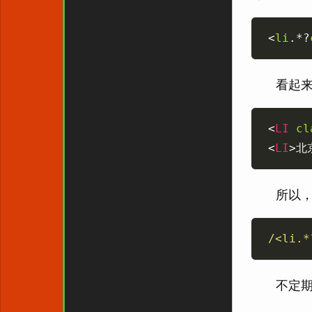
<
li
.*?
看起来
<
LI
cl
<
LI
>北
所以，
/<li.*
不定