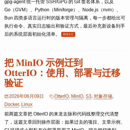
gpg-agent 统一托管 SSH/GPG 的 Git 签名体系，以及
Go（GVM）、Python（Miniforge）、Node.js（nvm）、
Bun 四类多语言运行时的版本管理与隔离，每一步都给出可
执行命令、真实日志输出和验证方式，最后补充新设备到手
后的系统层面初始化清单。
阅读全文
把 MinIO 示例迁到
OtterIO：使用、部署与迁移
验证
2026年06月09日
OtterIO
,
MinIO
,
S3
,
对象存储
,
Docker
,
Linux
前两篇文章把 OtterIO 的来龙去脉和代码线整理交代清楚
了，这篇文章回到操作层面：如果过去的项目、文章示例、