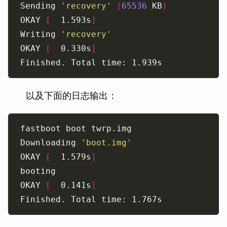
Sending 
'recovery'
(
65536
 KB
)
OKAY 
[
  1.593s
]
Writing 
'recovery'
OKAY 
[
  0.330s
]
以及下面的日志输出：
Downloading 
'boot.img'
OKAY 
[
  1.579s
]
booting                                            
OKAY 
[
  0.141s
]