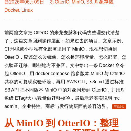
2026年06月09日
OtterIO
,
MinIO
,
S3
,
对象存储
,
Docker
,
Linux
前两篇文章把 OtterIO 的来龙去脉和代码线整理交代清楚
了，这篇文章回到操作层面：如果过去的项目、文章示例、
CI 环境或小型私有化部署里用了 MinIO，现在想切换到
OtterIO，应该怎么改镜像、怎么换环境变量、怎么部署、怎
么验证迁移、哪些地方不兼容。文中给出一条 Docker 命令
起 OtterIO、用 docker compose 跑多版本 MinIO 与 OtterIO
共存的可复现实验环境，再用 AWS CLI、s3cmd 通过标准
S3 API 把不同版本 MinIO 中的对象同步到 OtterIO，并用对
象级 ETag/大小/数量做迁移校验，最后老老实实说明 mc
admin、企业特性、商标与发行物层面的兼容边界。
阅读全文
从 MinIO 到 OtterIO：整理