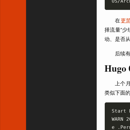
在
更简
择流量“少
动、是否从 d
后续
Hugo 
上个
类似下面
WARN 2
e .Per