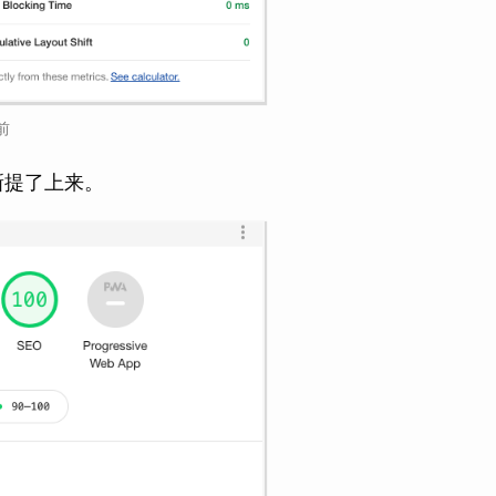
前
新提了上来。