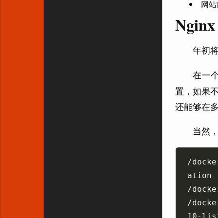
网站
Ngin
年初
在一
置，如果
还能够在
当然
/docke