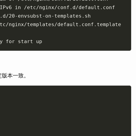
tc/nginx/templates/default.conf.template 
稳定版本一致。