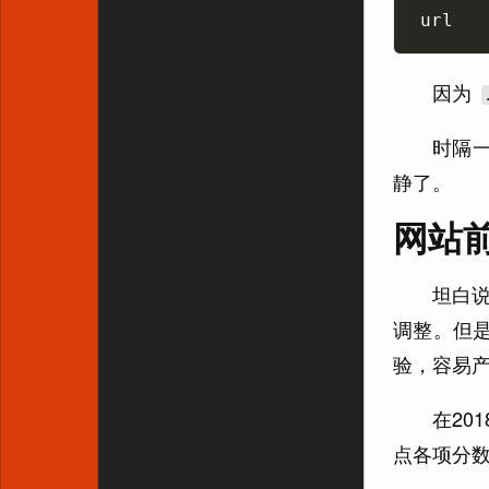
因为
时隔一
静了。
网站
坦白说
调整。但是自
验，容易产
在20
点各项分数