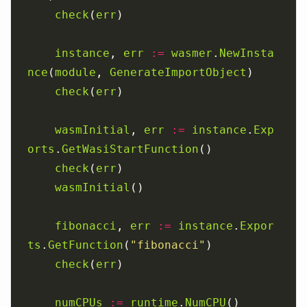
check
(
err
instance
, 
err
:=
wasmer
.
NewInsta
nce
(
module
, 
GenerateImportObject
check
(
err
wasmInitial
, 
err
:=
instance
.
Exp
orts
.
GetWasiStartFunction
check
(
err
wasmInitial
fibonacci
, 
err
:=
instance
.
Expor
ts
.
GetFunction
(
"fibonacci"
check
(
err
numCPUs
:=
runtime
.
NumCPU