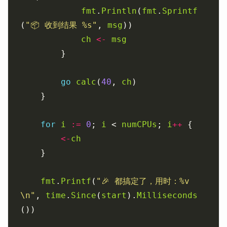
fmt
.
Println
(
fmt
.
Sprintf
(
"📦 收到结果 %s"
, 
msg
ch
<-
msg
go
calc
(
40
, 
ch
for
i
:=
0
; 
i
 < 
numCPUs
; 
i
++
<-
ch
fmt
.
Printf
(
"🎉 都搞定了，用时：%v 
\n"
, 
time
.
Since
(
start
).
Milliseconds