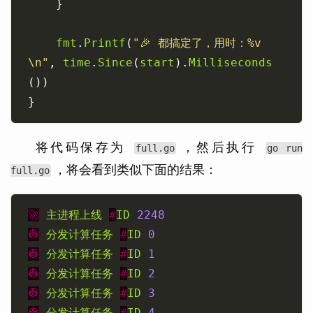
fmt
.
Printf
(
"🎉 都搞定了，用时：%v 
\n"
, 
time
.
Since
(
start
).
Milliseconds
将代码保存为
，然后执行
full.go
go run
，将会看到类似下面的结果：
full.go
🚀
主进程上线
#
ID
2248
👷
分发计算任务
#
ID
0
👷
分发计算任务
#
ID
1
👷
分发计算任务
#
ID
2
👷
分发计算任务
#
ID
3
👷
分发计算任务
#
ID
4