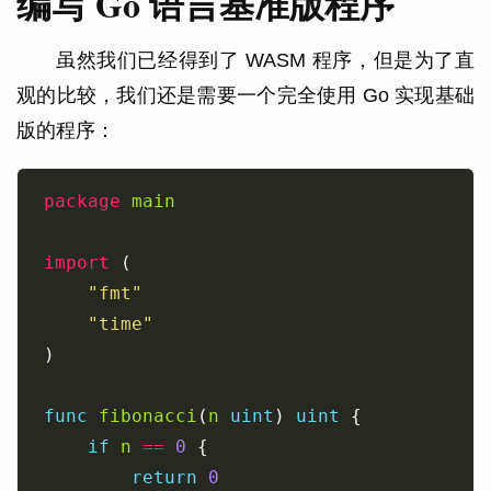
编写 Go 语言基准版程序
虽然我们已经得到了 WASM 程序，但是为了直
观的比较，我们还是需要一个完全使用 Go 实现基础
版的程序：
package
main
import
"fmt"
"time"
func
fibonacci
(
n
uint
) 
uint
if
n
==
0
return
0