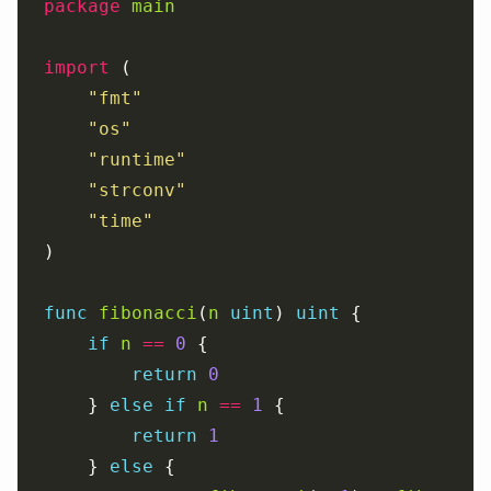
package
main
import
"fmt"
"os"
"runtime"
"strconv"
"time"
func
fibonacci
(
n
uint
) 
uint
if
n
==
0
return
0
	} 
else
if
n
==
1
return
1
	} 
else