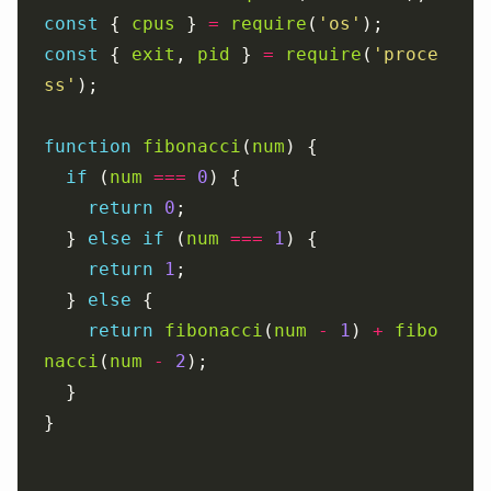
const
 { 
cpus
 } 
=
require
(
'os'
const
 { 
exit
, 
pid
 } 
=
require
(
'proce
ss'
function
fibonacci
(
num
if
 (
num
===
0
return
0
  } 
else
if
 (
num
===
1
return
1
  } 
else
return
fibonacci
(
num
-
1
) 
+
fibo
nacci
(
num
-
2