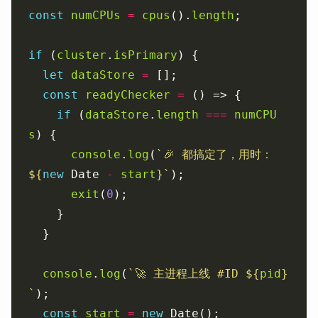
const
numCPUs
=
cpus
().
length
if
 (
cluster
.
isPrimary
let
dataStore
=
const
readyChecker
=
if
 (
dataStore
.
length
===
numCPU
s
console
.
log
(
`🎉 都搞定了，用时：
${
new
 Date 
-
start
}
`
exit
(
0
console
.
log
(
`🚀 主进程上线 #ID 
${
pid
}
`
const
start
=
new