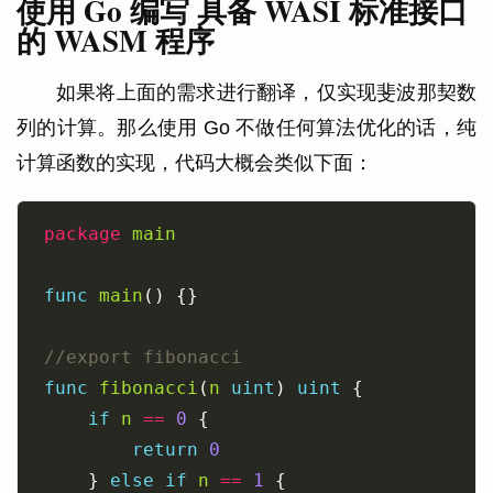
使用 Go 编写 具备 WASI 标准接口
的 WASM 程序
如果将上面的需求进行翻译，仅实现斐波那契数
列的计算。那么使用 Go 不做任何算法优化的话，纯
计算函数的实现，代码大概会类似下面：
package
main
func
main
func
fibonacci
(
n
uint
) 
uint
if
n
==
0
return
0
	} 
else
if
n
==
1