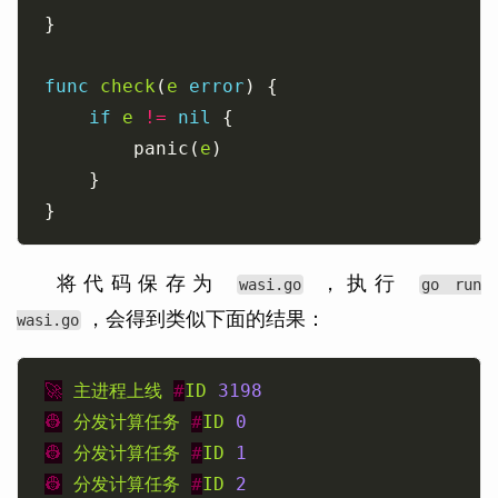
func
check
(
e
error
if
e
!=
nil
		panic(
e
将代码保存为
，执行
wasi.go
go run
，会得到类似下面的结果：
wasi.go
🚀
主进程上线
#
ID
3198
👷
分发计算任务
#
ID
0
👷
分发计算任务
#
ID
1
👷
分发计算任务
#
ID
2