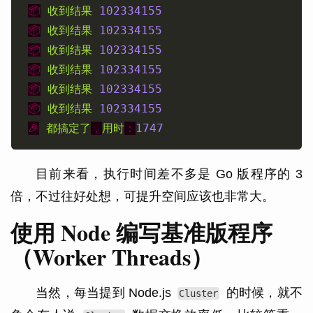
📦
收到结果
102334155
📦
收到结果
102334155
📦
收到结果
102334155
📦
收到结果
102334155
📦
收到结果
102334155
📦
收到结果
102334155
🎉
都搞定了
，
用时
：
1747
目前来看，执行时间差不多是 Go 版程序的 3
倍，不过往好处想，可提升空间应该也非常大。
使用 Node 编写基准版程序
（Worker Threads）
当然，每当提到 Node.js
的时候，就不
Cluster