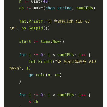
n
:=
 uint(
40
ch
:=
 make(
chan
string
, 
numCPUs
fmt
.
Printf
(
"🚀 主进程上线 #ID %v
\n"
, 
os
.
Getpid
start
:=
time
.
Now
for
i
:=
0
; 
i
 < 
numCPUs
; 
i
++
fmt
.
Printf
(
"👷 分发计算任务 #ID 
%v\n"
, 
i
go
calc
(
n
, 
ch
for
i
:=
0
; 
i
 < 
numCPUs
; 
i
++
<-
ch