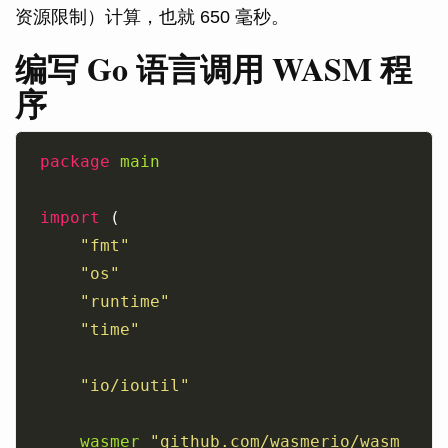
资源限制）计算，也就 650 毫秒。
编写 Go 语言调用 WASM 程
序
package
main
import
"fmt"
"os"
"runtime"
"time"
"io/ioutil"
wasmer
"github.com/wasmerio/wasm