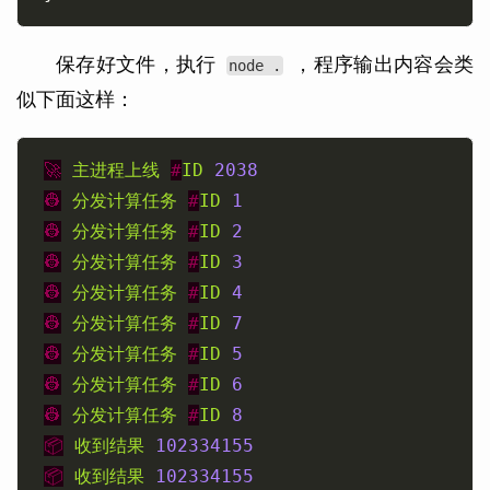
保存好文件，执行
，程序输出内容会类
node .
似下面这样：
🚀
主进程上线
#
ID
2038
👷
分发计算任务
#
ID
1
👷
分发计算任务
#
ID
2
👷
分发计算任务
#
ID
3
👷
分发计算任务
#
ID
4
👷
分发计算任务
#
ID
7
👷
分发计算任务
#
ID
5
👷
分发计算任务
#
ID
6
👷
分发计算任务
#
ID
8
📦
收到结果
102334155
📦
收到结果
102334155