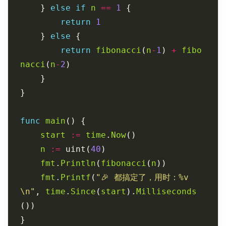
	} 
else
if
n
==
1
return
1
	} 
else
return
fibonacci
(
n
-
1
) 
+
fibo
nacci
(
n
-
2
func
main
start
:=
time
.
Now
n
:=
 uint(
40
fmt
.
Println
(
fibonacci
(
n
fmt
.
Printf
(
"🎉 都搞定了，用时：%v 
\n"
, 
time
.
Since
(
start
).
Milliseconds