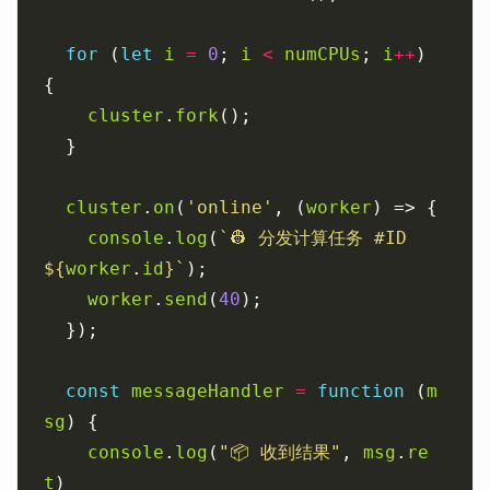
for
 (
let
i
=
0
; 
i
<
numCPUs
; 
i
++
) 
cluster
.
fork
cluster
.
on
(
'online'
, (
worker
console
.
log
(
`👷 分发计算任务 #ID 
${
worker
.
id
}
`
worker
.
send
(
40
const
messageHandler
=
function
 (
m
sg
console
.
log
(
"📦 收到结果"
, 
msg
.
re
t