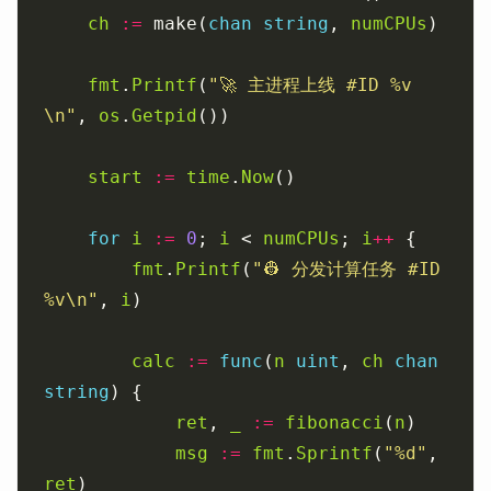
ch
:=
 make(
chan
string
, 
numCPUs
fmt
.
Printf
(
"🚀 主进程上线 #ID %v
\n"
, 
os
.
Getpid
start
:=
time
.
Now
for
i
:=
0
; 
i
 < 
numCPUs
; 
i
++
fmt
.
Printf
(
"👷 分发计算任务 #ID 
%v\n"
, 
i
calc
:=
func
(
n
uint
, 
ch
chan
string
ret
, 
_
:=
fibonacci
(
n
msg
:=
fmt
.
Sprintf
(
"%d"
, 
ret