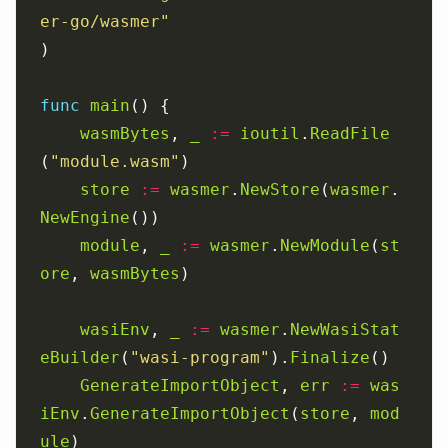
er-go/wasmer"
func
main
wasmBytes
, 
_
:=
ioutil
.
ReadFile
(
"module.wasm"
store
:=
wasmer
.
NewStore
(
wasmer
.
NewEngine
module
, 
_
:=
wasmer
.
NewModule
(
st
ore
, 
wasmBytes
wasiEnv
, 
_
:=
wasmer
.
NewWasiStat
eBuilder
(
"wasi-program"
).
Finalize
GenerateImportObject
, 
err
:=
was
iEnv
.
GenerateImportObject
(
store
, 
mod
ule