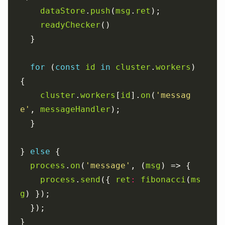
dataStore
.
push
(
msg
.
ret
readyChecker
for
 (
const
id
in
cluster
.
workers
) 
cluster
.
workers
[
id
].
on
(
'messag
e'
, 
messageHandler
} 
else
process
.
on
(
'message'
, (
msg
process
.
send
({ 
ret
:
fibonacci
(
ms
g