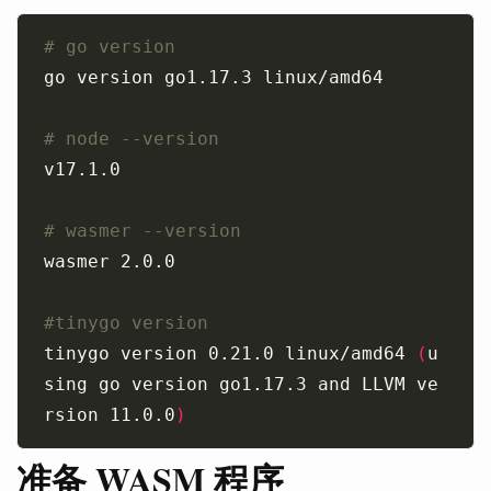
# go version
# node --version
# wasmer --version
#tinygo version
tinygo version 0.21.0 linux/amd64 
(
u
sing go version go1.17.3 and LLVM ve
rsion 11.0.0
)
准备 WASM 程序