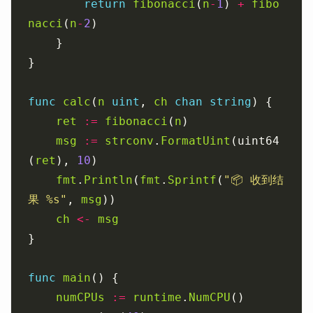
return
fibonacci
(
n
-
1
) 
+
fibo
nacci
(
n
-
2
func
calc
(
n
uint
, 
ch
chan
string
ret
:=
fibonacci
(
n
msg
:=
strconv
.
FormatUint
(uint64
(
ret
), 
10
fmt
.
Println
(
fmt
.
Sprintf
(
"📦 收到结
果 %s"
, 
msg
ch
<-
msg
func
main
numCPUs
:=
runtime
.
NumCPU