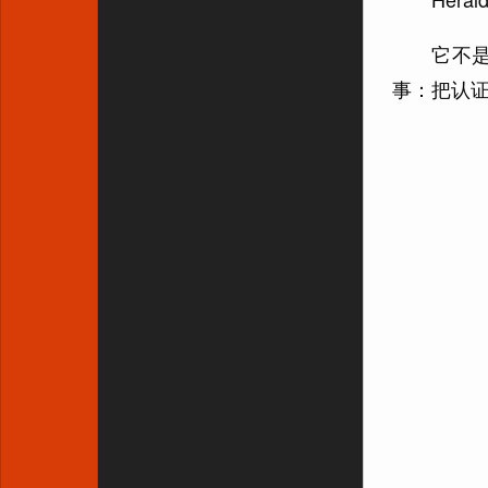
它不
事：把认