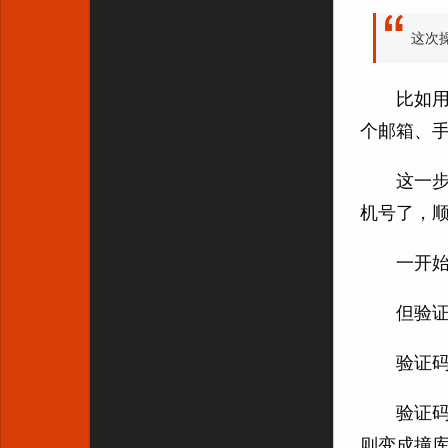
这次
比如
个邮箱、手
这一步
机号了，
一开
但验
验证
验证
则变成撞