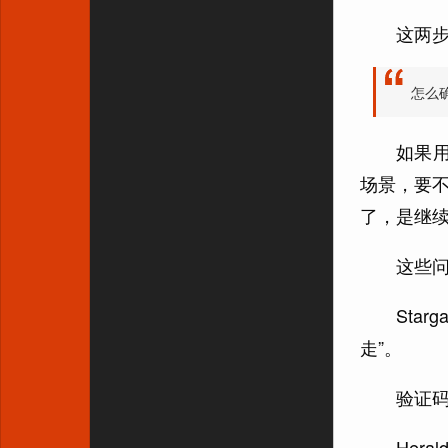
这两
怎么
如果
场景，要
了，是继续
这些问
Sta
走”。
验证
Her