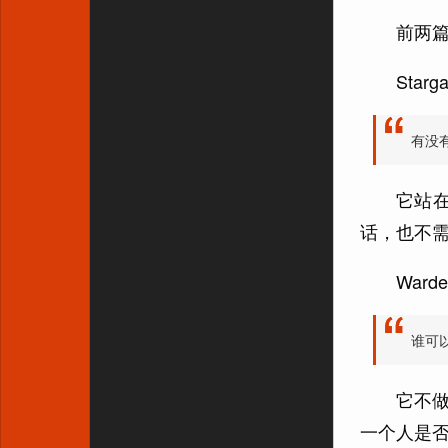
Challenge 生命周期
公网
前两篇
RATE_LIMIT_*：验证码接
生产环境必须关闭测试模式
口要限流
服务间认证必须开启
Sta
HERALD_TEST_MODE：
Redis 不要和普通缓存混用
只给本地和测试用
密钥不要进仓库
有没
发送失败策略
日志和审计要脱敏
/metrics 也要控制访问
它站
真实通道建议用严格发送策
话，也不需
略
一个比较稳的最小部署形态
War
谁可
它不做
一个人是