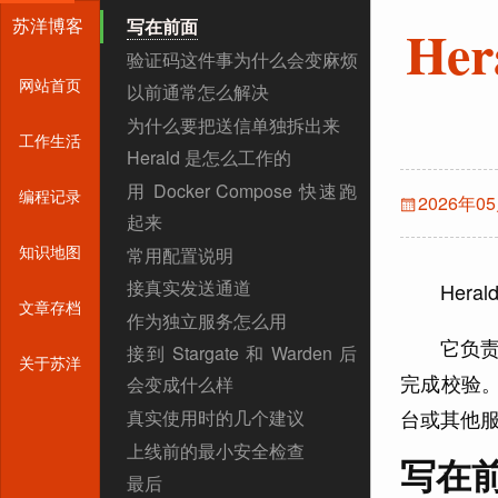
苏洋博客
写在前面
H
验证码这件事为什么会变麻烦
网站首页
以前通常怎么解决
为什么要把送信单独拆出来
工作生活
Herald 是怎么工作的
用 Docker Compose 快速跑
编程记录
2026年0
起来
知识地图
常用配置说明
接真实发送通道
端口和 Redis
Her
文章存档
作为独立服务怎么用
API_KEY、
邮件通道
它负
HMAC_SECRET 和
接到 Stargate 和 Warden 后
短信通道
关于苏洋
完成校验。
HERALD_HMAC_KEYS：
会变成什么样
钉钉通道
服务间认证
台或其他
真实使用时的几个建议
TOTP
CHALLENGE_EXPIRY 和
上线前的最小安全检查
写在
MAX_ATTEMPTS：
最后
不要把 Herald 直接暴露到