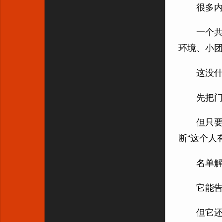
很多
一个共
环境、小
这没
先把
但只要
断“这个人
名单
它能
但它