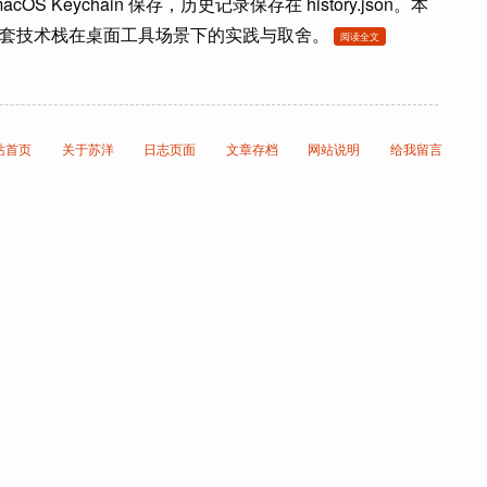
 Keychain 保存，历史记录保存在 history.json。本
 兼容接口这套技术栈在桌面工具场景下的实践与取舍。
阅读全文
站首页
关于苏洋
日志页面
文章存档
网站说明
给我留言