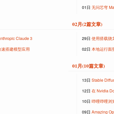
01日
无问芯穹 M
02月(2篇文章)
hropic Claude 3
29日
使用搭载骁龙 
y 快速搭建模型应用
02日
本地运行面壁智
01月(10篇文章)
13日
Stable Di
12日
在 Nvidia
10日
哔哩哔哩浏览器 A
09日
Amazing O